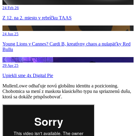
24 Feb 26
Z 12. na 2. miesto v rebríčku TAAS
24 Jun 25
Young Lions v Cannes? Cardi B, kreatívny chaos a nulapäťky Red
Bullu
29 Apr 25
Upiekli sme 4x Digital Pie
MullenLowe odhaľuje novú globálnu identitu a pozicioning.
Chobotnica sa mení z maskota klasického typu na spriaznenú dušu,
ktorá sa dokáže prispôsobovať.