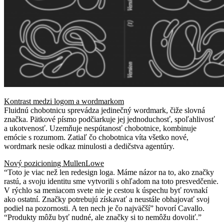
Kontrast medzi logom a wordmarkom
Fluidnú chobotnicu sprevádza jedinečný wordmark, čiže slovná
značka. Pätkové písmo podčiarkuje jej jednoduchosť, spoľahlivosť
a ukotvenosť. Uzemňuje nespútanosť chobotnice, kombinuje
emócie s rozumom. Zatiaľ čo chobotnica víta všetko nové,
wordmark nesie odkaz minulosti a dedičstva agentúry.
Nový pozicioning MullenLowe
“Toto je viac než len redesign loga. Máme názor na to, ako značky
rastú, a svoju identitu sme vytvorili s ohľadom na toto presvedčenie.
V rýchlo sa meniacom svete nie je cestou k úspechu byť rovnakí
ako ostatní. Značky potrebujú získavať a neustále obhajovať svoj
podiel na pozornosti. A ten nech je čo najväčší” hovorí Cavallo.
“Produkty môžu byť nudné, ale značky si to nemôžu dovoliť.”