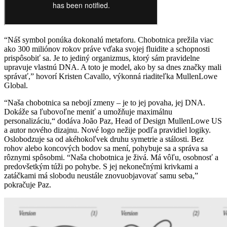
“Náš symbol ponúka dokonalú metaforu. Chobotnica prežila viac
ako 300 miliónov rokov práve vďaka svojej fluidite a schopnosti
prispôsobiť sa. Je to jediný organizmus, ktorý sám pravidelne
upravuje vlastnú DNA. A toto je model, ako by sa dnes značky mali
správať,” hovorí Kristen Cavallo, výkonná riaditeľka MullenLowe
Global.
“Naša chobotnica sa nebojí zmeny – je to jej povaha, jej DNA.
Dokáže sa ľubovoľne meniť a umožňuje maximálnu
personalizáciu,“ dodáva João Paz, Head of Design MullenLowe US
a autor nového dizajnu. Nové logo nežije podľa pravidiel logiky.
Oslobodzuje sa od akéhokoľvek druhu symetrie a stálosti. Bez
rohov alebo koncových bodov sa mení, pohybuje sa a správa sa
rôznymi spôsobmi. “Naša chobotnica je živá. Má vôľu, osobnosť a
predovšetkým túži po pohybe. S jej nekonečnými krivkami a
zatáčkami má slobodu neustále znovuobjavovať samu seba,”
pokračuje Paz.