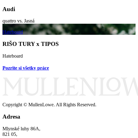
Audi
quattro vs. Jasná
Hateboard
RIŠO TURY x TIPOS
Hateboard
Pozrite si všetky práce
Copyright © MullenLowe. All Rights Reserved.
Adresa
Mlynské luhy 86A,
821 05,