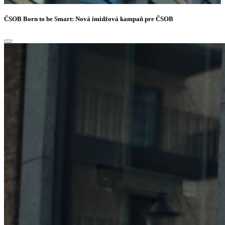
ČSOB
Born to be Smart: Nová imidžová kampaň pre ČSOB