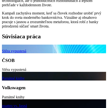
technológiách, ale o jednoduchších rozhodnutiach a lepšom
prehľade v každodennom živote.
Kampaň zachytáva moment, keď sa človek rozhodne urobiť prvý
krok do sveta moderného bankovníctva. Vizuálne aj obsahovo
pracuje s jasnou a zrozumiteľnou metaforou, ktorá robí z banky
prirodzenú súčasť smart života.
Súvisiaca práca
Sféra vypustená
ČSOB
Sféra vypustená
Pamätné knihy
Volkswagen
Pamätné knihy
quattro vs. Jasná