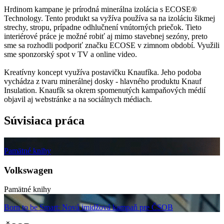
Hrdinom kampane je prírodná minerálna izolácia s ECOSE®
Technology. Tento produkt sa vyžíva používa sa na izoláciu šikmej
strechy, stropu, prípadne odhlučnení vnútorných priečok. Tieto
interiérové práce je možné robiť aj mimo stavebnej sezóny, preto
sme sa rozhodli podporiť značku ECOSE v zimnom období. Využili
sme sponzorský spot v TV a online video.
Kreatívny koncept využíva postavičku Knaufíka. Jeho podoba
vychádza z tvaru minerálnej dosky - hlavného produktu Knauf
Insulation. Knaufík sa okrem spomenutých kampaňových médií
objavil aj webstránke a na sociálnych médiach.
Súvisiaca práca
Pamätné knihy
Volkswagen
Pamätné knihy
Born to be Smart: Nová imidžová kampaň pre ČSOB